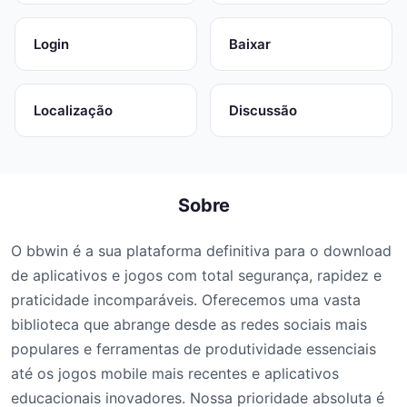
Login
Baixar
Localização
Discussão
Sobre
O bbwin é a sua plataforma definitiva para o download
de aplicativos e jogos com total segurança, rapidez e
praticidade incomparáveis. Oferecemos uma vasta
biblioteca que abrange desde as redes sociais mais
populares e ferramentas de produtividade essenciais
até os jogos mobile mais recentes e aplicativos
educacionais inovadores. Nossa prioridade absoluta é