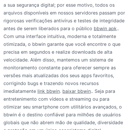
a sua segurança digital; por esse motivo, todos os
arquivos disponíveis em nossos servidores passam por
rigorosas verificações antivírus e testes de integridade
antes de serem liberados para o público
bbwin apk
..
Com uma interface intuitiva, moderna e totalmente
otimizada, o bbwin garante que você encontre o que
precisa em segundos e realize downloads de alta
velocidade. Além disso, mantemos um sistema de
monitoramento constante para oferecer sempre as
versões mais atualizadas dos seus apps favoritos,
corrigindo bugs e trazendo novos recursos
imediatamente
link bbwin
.
baixar bbwin
.. Seja para
entretenimento com vídeos e streaming ou para
otimizar seu smartphone com utilitários avançados, o
bbwin é o destino confiável para milhões de usuários
globais que não abrem mão de qualidade, diversidade