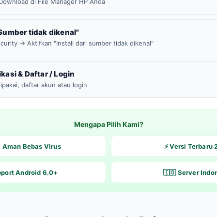
r Download di File Manager HP Anda
"Sumber tidak dikenal"
urity → Aktifkan "Install dari sumber tidak dikenal"
ikasi & Daftar / Login
dipakai, daftar akun atau login
Mengapa Pilih Kami?
% Aman Bebas Virus
⚡ Versi Terbaru
pport Android 6.0+
🇮🇩 Server Indo