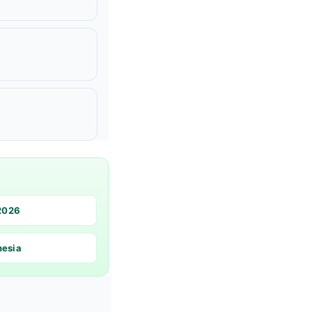
 2026
nesia