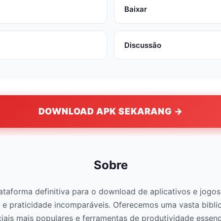
Baixar
Discussão
DOWNLOAD APK SEKARANG →
Sobre
ataforma definitiva para o download de aplicativos e jogos
 e praticidade incomparáveis. Oferecemos uma vasta bibli
iais mais populares e ferramentas de produtividade essenc