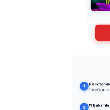
⬇️ Klik to
1
File APK akan
📁 Buka fi
2