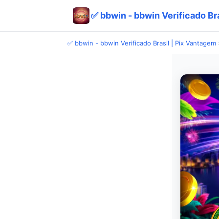
✅ bbwin - bbwin Verificado Br
✅ bbwin - bbwin Verificado Brasil | Pix Vantagem