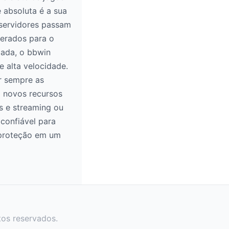
 absoluta é a sua
 servidores passam
berados para o
zada, o bbwin
 alta velocidade.
r sempre as
o novos recursos
s e streaming ou
confiável para
 proteção em um
tos reservados.